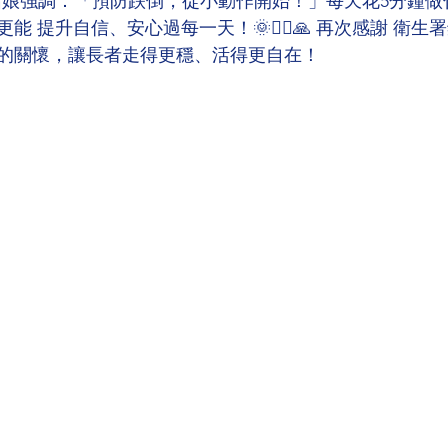
 鍾姑娘強調：「預防跌倒，從小動作開始！」每天花5分鐘做
 提升自信、安心過每一天！🌞🚶‍♀️🙏 再次感謝 衛生
的關懷，讓長者走得更穩、活得更自在！