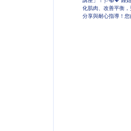
講座」！🩺📚💖
化肌肉、改善平衡，更能
分享與耐心指導！您