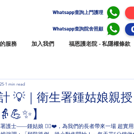
Whatsapp查詢上門護理
Whatsapp查詢院舍照顧
的服務
加入我們
福恩護老院 - 私隱權條款
25
1 min read
計 💡｜衛生署鍾姑娘親
💪✨】
署護士——鍾姑娘 👩‍⚕️❤️，為我們的長者帶來一場 超