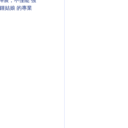
伸展，不僅能 強
署鍾姑娘 的專業