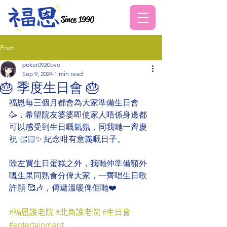
Since 1990
Post
poker0920ovo
Sep 9, 2024
1 min read
🎂 季度生日會 🎂
福恩每三個月都會為大家準備生日會 
🥳，希望院友婆婆即使家人唔係身邊都
可以感受到生日嘅氣氛，同我哋一齊慶
祝 👏🏻✨ 紀念咁有意義嘅日子。
除左買生日蛋糕之外，我哋仲準備額外
嘅生果同熟食分俾大家，一齊唱生日歌
許願 🥰🎶，傳遞溫暖俾佢哋❤️
#福恩護老院
#北角護老院
#生日會
#entertainment