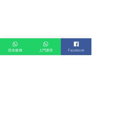
院舍服務
上門護理
Facebook
Comments
Write a comment...
福恩護老院 × Silvermorph
【防跌有計 💡