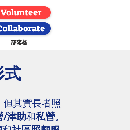
Volunteer
Collaborate
部落格
形式
。但其實長者照
營/津助
和
私營
。