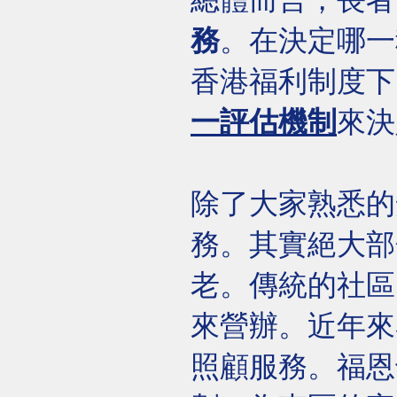
總體而言，長者
務
。在決定哪一
香港福利制度下
一評估機制
來決
除了大家熟悉的
務。其實絕大部
老。傳統的社區
來營辦。近年來
照顧服務。福恩