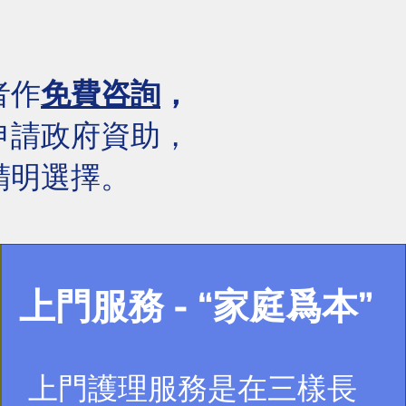
者作
免費咨詢
，
申請政府資助，
精明選擇。
上門服務 - “家庭爲本”
上門護理服務是在三樣長