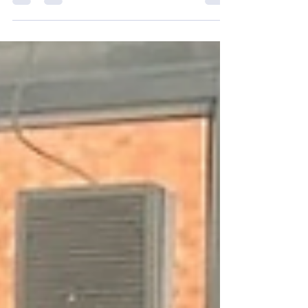
九九重陽，敬老情濃 ❤️🍁！福恩護老院好榮幸邀請
到 Silvermorph Charity 的張Sir 👨‍💼💛，為我們的長
者帶來一場 溫馨、簡單又充滿尊嚴感的重陽節香囊
活動！🪷🎁 ✨祝所有長者：重陽安康 🌼｜身體硬朗
💪｜心靈喜樂 😊｜福壽綿長 🕊️