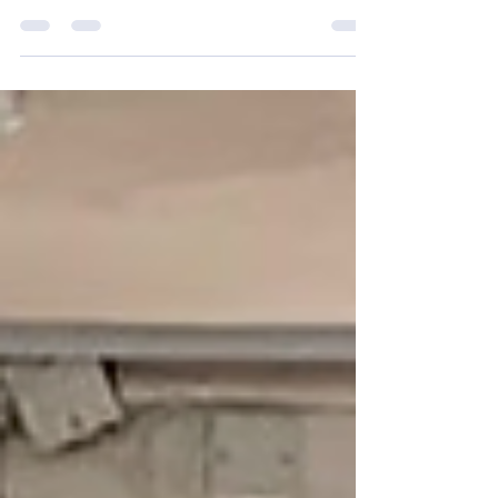
來是 循道衛理中心 - 長者及健康服務 義務工作服務
循道衛理中心 的一班超級家庭義工 👨‍👩‍👧‍👦💛，帶
著活力滿分的小朋友 🧒👧，來福恩探訪我們的婆婆
啦！🌈💖👵＋👶＋👨‍👩‍👧‍👦＝💥無限歡笑 × 無限溫
暖！