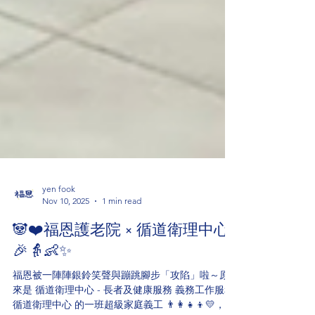
yen fook
Nov 10, 2025
1 min read
🐼❤️福恩護老院 × 循道衛理中心
🎉👵👶✨
福恩被一陣陣銀鈴笑聲與蹦跳腳步「攻陷」啦～原